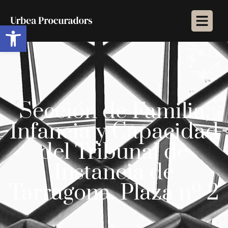
Abrir barra de herramientas
Sección de Familia,
Infancia y Capacidad
del Tribunal de
Instancia de
Tarragona. Plaza nº 2