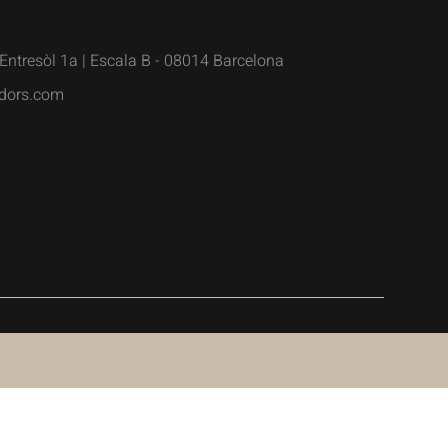
Entresòl 1a | Escala B - 08014 Barcelona
dors.com