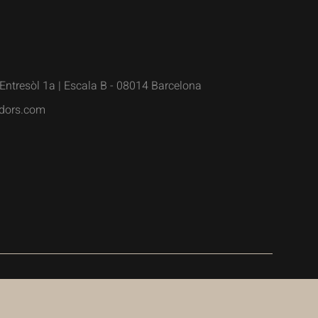
Entresòl 1a | Escala B - 08014 Barcelona
dors.com