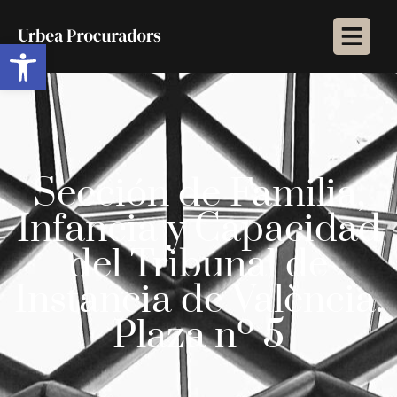
Abrir barra de herramientas
Sección de Familia,
Infancia y Capacidad
del Tribunal de
Instancia de València.
Plaza nº 5