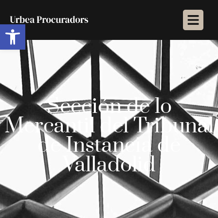
Abrir barra de herramientas
Sección de lo
Mercantil del Tribunal
de Instancia de
Valladolid