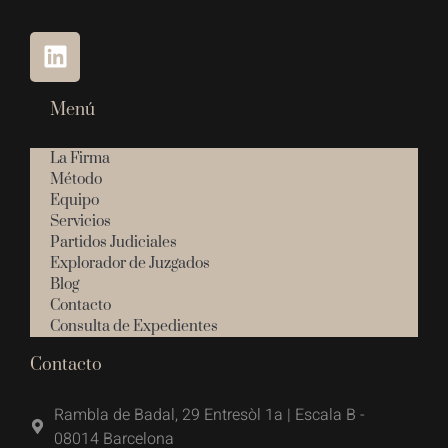
Menú
La Firma
Método
Equipo
Servicios
Partidos Judiciales
Explorador de Juzgados
Blog
Contacto
Consulta de Expedientes
Contacto
Rambla de Badal, 29 Entresòl 1a | Escala B -
08014 Barcelona