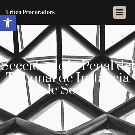
Abrir barra de herramientas
Sección de lo Penal del
Tribunal de Instancia
de Soria