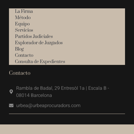
La Firma
Método
Equipo
Servicios
Partidos Judiciales
Explorador de Juzgados
Blog
Contacto
Consulta de Expedientes
Contacto
Rambla de Badal, 29 Entresòl 1a | Escala B -
08014 Barcelona
urbea@urbeaprocuradors.com