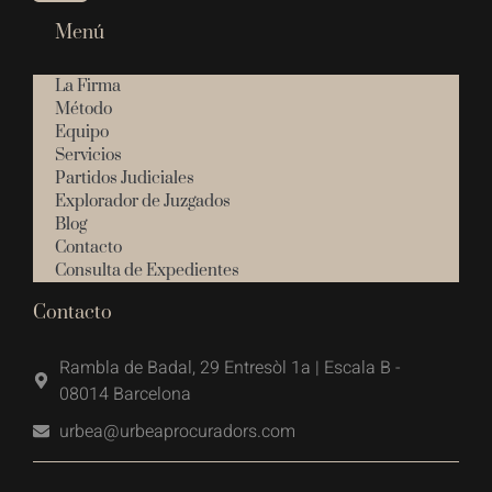
Menú
La Firma
Método
Equipo
Servicios
Partidos Judiciales
Explorador de Juzgados
Blog
Contacto
Consulta de Expedientes
Contacto
Rambla de Badal, 29 Entresòl 1a | Escala B -
08014 Barcelona
urbea@urbeaprocuradors.com