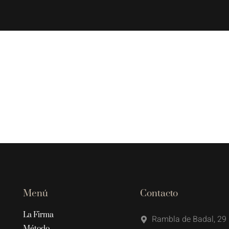
Menú
Contacto
La Firma
Rambla de Badal, 29 
Método