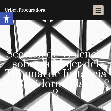
Abrir barra de herramientas
Sección de Violencia
sobre la Mujer del
Tribunal de Instancia
de Benidorm. Plaza nº
2