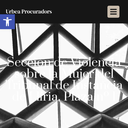
Abrir barra de herramientas
Sección de Violencia
sobre la Mujer del
Tribunal de Instancia
de Llíria. Plaza nº 1