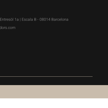
Entresòl 1a | Escala B - 08014 Barcelona
dors.com