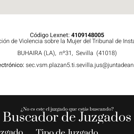
Código Lexnet:
4109148005
ión de Violencia sobre la Mujer del Tribunal de Inst
BUHAIRA (LA),
nº31,
Sevilla
(41018)
ectrónico:
sec.vsm.plazan5.ti.sevilla.jus@juntadean
¿No es este el juzgado que estás buscando?
Buscador de Juzgados
uzgado
Tipo de Juzgado