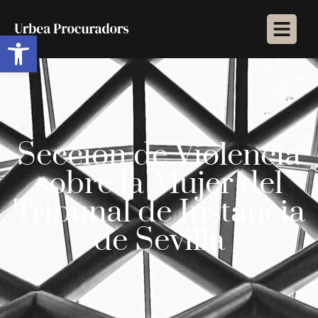
Abrir barra de herramientas
Sección de Violencia
sobre la Mujer del
Tribunal de Instancia
de Sevilla