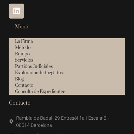
Menú
La Firma
Método
Equipo
Servicios
Partidos Judiciales
Explorador de Juzgados
Blog
Contacto
Consulta de Expedientes
Contacto
Rambla de Badal, 29 Entresòl 1a | Escala B -
08014 Barcelona