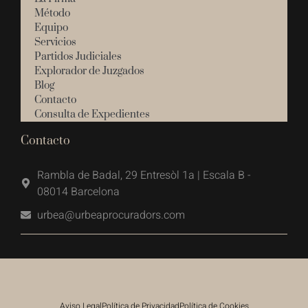
Método
Equipo
Servicios
Partidos Judiciales
Explorador de Juzgados
Blog
Contacto
Consulta de Expedientes
Contacto
Rambla de Badal, 29 Entresòl 1a | Escala B -
08014 Barcelona
urbea@urbeaprocuradors.com
Aviso Legal
Política de Privacidad
Política de Cookies