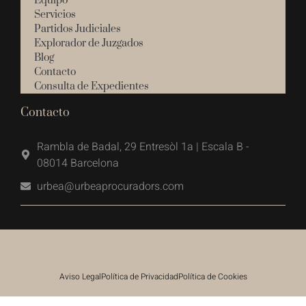
Equipo
Servicios
Partidos Judiciales
Explorador de Juzgados
Blog
Contacto
Consulta de Expedientes
Contacto
Rambla de Badal, 29 Entresòl 1a | Escala B -
08014 Barcelona
urbea@urbeaprocuradors.com
Aviso Legal
Política de Privacidad
Política de Cookies