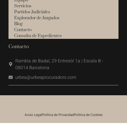
Equipo
Servicios
Partidos Judiciales
Explorador de Juzgados
Blog
Contacto
Consulta de Expedientes
Contacto
Rambla de Badal, 29 Entresòl 1a | Escala B -
08014 Barcelona
urbea@urbeaprocuradors.com
Aviso Legal
Política de Privacidad
Política de Cookies