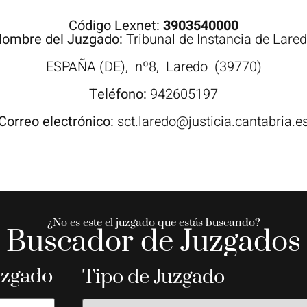
Código Lexnet:
3903540000
ombre del Juzgado:
Tribunal de Instancia de Lare
ESPAÑA (DE),
nº8,
Laredo
(39770)
Teléfono:
942605197
Correo electrónico:
sct.laredo@justicia.cantabria.e
¿No es este el juzgado que estás buscando?
Buscador de Juzgados
uzgado
Tipo de Juzgado