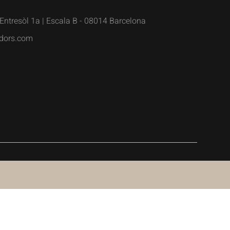
Entresòl 1a | Escala B - 08014 Barcelona
dors.com