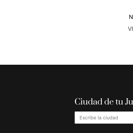
N
V
Ciudad de tu J