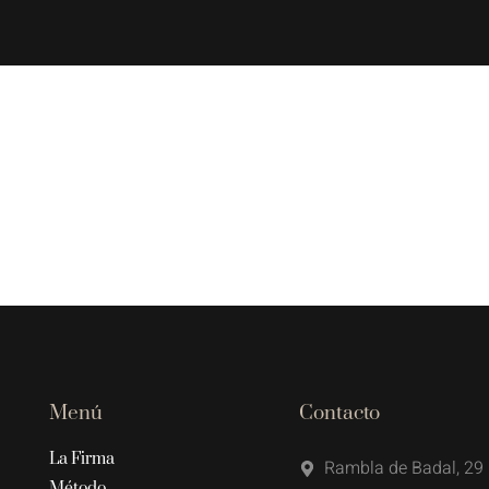
Menú
Contacto
La Firma
Rambla de Badal, 29 
Método