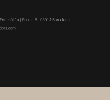
Entresòl 1a | Escala B - 08014 Barcelona
dors.com