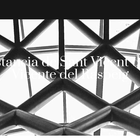
stancia de Sant Vicent 
Vicente del Raspeig