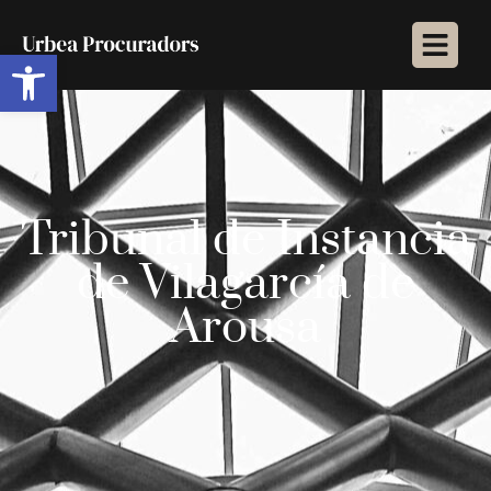
Abrir barra de herramientas
Tribunal de Instancia
de Vilagarcía de
Arousa