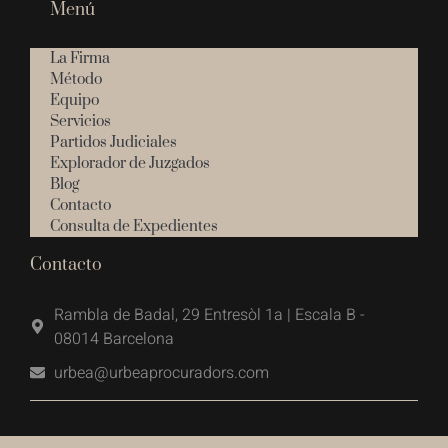
Menú
La Firma
Método
Equipo
Servicios
Partidos Judiciales
Explorador de Juzgados
Blog
Contacto
Consulta de Expedientes
Contacto
Rambla de Badal, 29 Entresòl 1a | Escala B -
08014 Barcelona
urbea@urbeaprocuradors.com