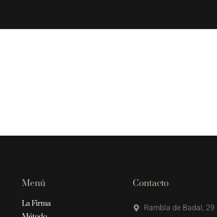
Menú
Contacto
La Firma
Rambla de Badal, 29 
Método