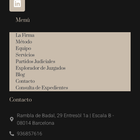
Menú
La Firma
Método
Equipo
Servicios
Partidos Judiciales
Explorador de Juzgados
Blog
Contacto
Consulta de Expedientes
Contacto
Rambla de Badal, 29 Entresòl 1a | Escala B -
08014 Barcelona
936857616