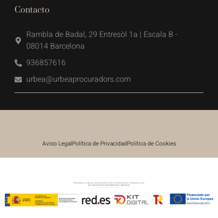
Contacto
Rambla de Badal, 29 Entresòl 1a | Escala B -
08014 Barcelona
936857616
urbea@urbeaprocuradors.com
Aviso Legal
Política de Privacidad
Política de Cookies