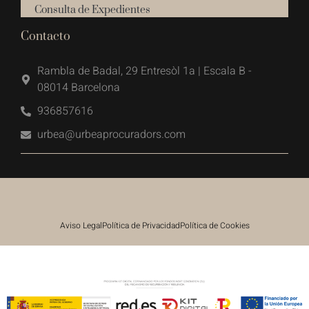
Consulta de Expedientes
Contacto
Rambla de Badal, 29 Entresòl 1a | Escala B -
08014 Barcelona
936857616
urbea@urbeaprocuradors.com
Aviso Legal
Política de Privacidad
Política de Cookies